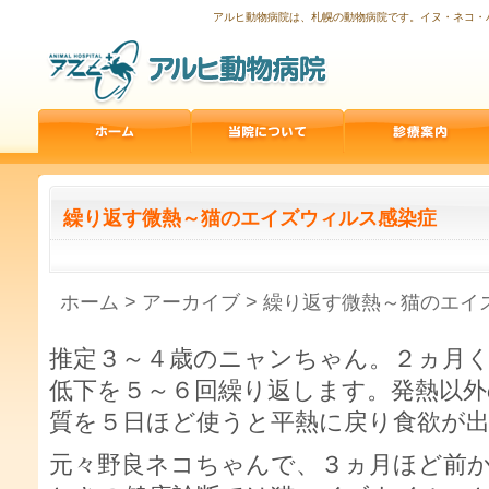
アルヒ動物病院は、札幌の動物病院です。イヌ・ネコ・
繰り返す微熱～猫のエイズウィルス感染症
ホーム
>
アーカイブ
> 繰り返す微熱～猫のエイ
推定３～４歳のニャンちゃん。２ヵ月
低下を５～６回繰り返します。発熱以外
質を５日ほど使うと平熱に戻り食欲が
元々野良ネコちゃんで、３ヵ月ほど前