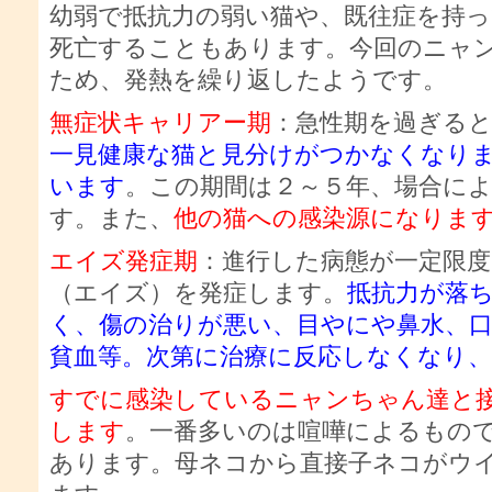
幼弱で抵抗力の弱い猫や、既往症を持
死亡することもあります。今回のニャ
ため、発熱を繰り返したようです。
無症状キャリアー期
：急性期を過ぎる
一見健康な猫と見分けがつかなくなり
います
。この期間は２～５年、場合に
す。また、
他の猫への感染源になりま
エイズ発症期
：進行した病態が一定限度
（エイズ）を発症します。
抵抗力が落
く、傷の治りが悪い、目やにや鼻水、口
貧血等。次第に治療に反応しなくなり
すでに感染しているニャンちゃん達と
します
。一番多いのは喧嘩によるもの
あります。母ネコから直接子ネコがウ