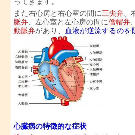
ってきます。
また右心房と右心室の間に
三尖弁
、
脈弁
、左心室と左心房の間に
僧帽弁
動脈弁
があり、
血液が逆流するのを
心臓病の特徴的な症状