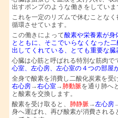
出すポンプのような働きをしていま
これを一定のリズムで休むことなく
循環させています。
この働きによって
酸素や栄養素が身
とともに、そこでいらなくなった二
出してくれている、とても重要な臓
心臓は心筋と呼ばれる特別な筋肉で
心室、左心房、左心室の４つの部屋
全身で酸素を消費し二酸化炭素を受
右心房
→
右心室
→
肺動脈
を通り肺へ
と酸素を交換します。
酸素を受け取ると、
肺静脈
→
左心房
身へ運ばれ、再び酸素が消費される