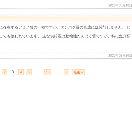
2020年03月18
に存在するアミノ酸の一種ですが、タンパク質の合成には関与しません。 ヒ
しても使われています。 主な供給源は動物性たんぱく質ですが、特に魚介類
2020年02月26
3
...
...
2
4
5
10
»
最後 »