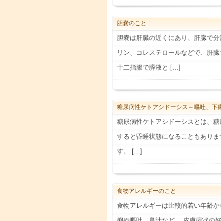
胆嚢のこと
胆嚢は肝臓の近くにあり、肝臓で分
リン、コレステロールなどで、肝臓
十二指腸で膵液と […]
糖尿病性ケトアシドーシス～嘔吐、下
糖尿病性ケトアシドーシスとは、糖
すると昏睡状態になることもありま
す。 […]
食物アレルギーのこと
食物アレルギーは比較的若い年齢か
痢や嘔吐、鼻汁など。 皮膚症状の