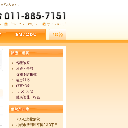
なっております。
ス
プライバシーポリシー
サイトマップ
各種診療
避妊・去勢
各種予防接種
急患対応
飼育相談
しつけ相談
健康管理・相談
アルヒ動物病院
札幌市清田区平岡2条3丁目