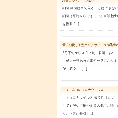
細菌とウィルスの違い
細菌 細菌は目で見ることはできない
細菌は細胞からできている単細胞生
を複製 […]
愛玩動物と新型コロナウイルス感染症
2月下旬から３月上旬、香港におい
に感染が疑われる事例が発表されま
が、感染 し […]
イヌ、ネコのコロナウィルス
 犬コロナウイルス 病原性は弱く
しても軽い下痢や食欲の低下、嘔吐
り、下痢が長引 […]