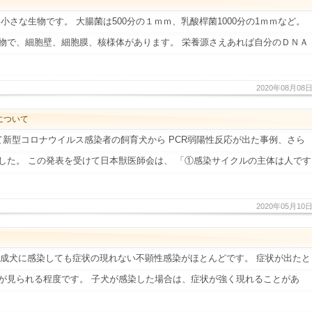
小さな生物です。 大腸菌は500分の１ｍｍ、乳酸桿菌1000分の1ｍｍなど。
物で、細胞壁、細胞膜、核様体があります。 栄養源さえあれば自分のＤＮＡ
2020年08月08
について
て新型コロナウイルス感染者の飼育犬から PCR弱陽性反応が出た事例、さら
した。 この発表を受けて日本獣医師会は、 「①感染サイクルの主体は人です
2020年05月10
、成犬に感染しても症状の現れない不顕性感染がほとんどです。 症状が出たと
が見られる程度です。 子犬が感染した場合は、症状が強く現れることがあ