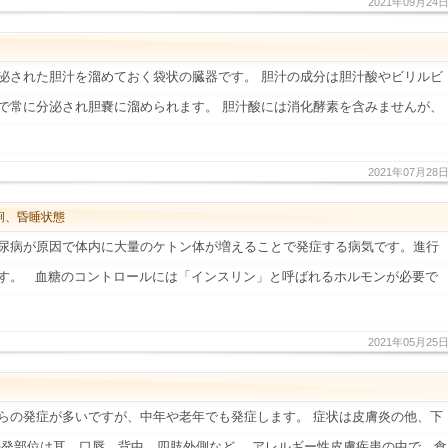
2021年09月24
泌された胆汁を溜めておく袋状の臓器です。 胆汁の成分は胆汁酸やビリルビ
で常に分泌され胆嚢に溜められます。 胆汁酸には消化酵素を含みませんが、
2021年07月28
痢、昏睡状態
尿病が原因で体内に大量のケトン体が増えることで発症する病気です。進行
す。 血糖のコントロールには「インスリン」と呼ばれるホルモンが必要で
2021年05月25
らの発症が多いですが、中年や老年でも発症します。 症状は皮膚炎の他、下
好発部位は耳、口唇、背中、四肢外側など。 アレルギー性皮膚疾患の中で、食