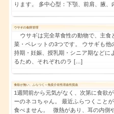
ります。 多中心型：下顎、前肩、腋、内股
ウサギの食餌管理
ウサギは完全草食性の動物で、主食
菜・ペレットの3つです。 ウサギも他
持期・妊娠、授乳期・シニア期などに
るため、それぞれのラ […]
食欲が無い、ふらつく～免疫介在性溶血性貧血
1週間前から元気がなく、次第に食欲
ーのネコちゃん。 最近ふらつくこと
食べません。 微熱があり、耳の内側