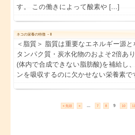
す。 この働きによって酸素や […]
ネコの栄養の特徴 －Ⅱ
＜脂質＞ 脂質は重要なエネルギー源
タンパク質・炭水化物のおよそ2倍あ
(体内で合成できない脂肪酸)を補給し
ンを吸収するのに欠かせない栄養素です。
...
9
« 先頭
«
7
8
10
1